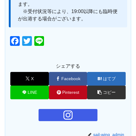
ます。
※受付状況等により、19:00以降にも臨時便
が出港する場合がございます。
F
T
Li
a
wi
n
c
tt
e
シェアする
e
er
b
X
Facebook
はてブ
o
LINE
Pinterest
コピー
o
k
sail-wing_admin