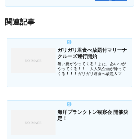
関連記事
ガリガリ君食べ放題付マリーナ
クルーズ運行開始
暑い夏がやってくる！また、あいつが
やってくる！！ 大人気企画が帰って
くる！！！ガリガリ君食べ放題＆マリ
ーナクルーズが今年も運行開始しま
す！・開催日 5月30日（土）～10月4
日（日）の期間中のクルーズ営業日・
出航時間 13時30分、15時0...
海洋プランクトン観察会 開催決
定！