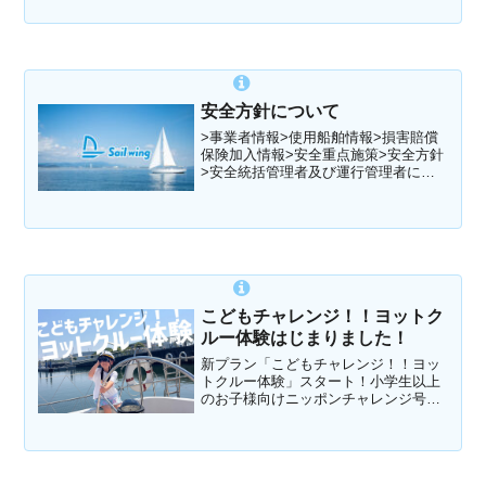
安全方針について
>事業者情報>使用船舶情報>損害賠償
保険加入情報>安全重点施策>安全方針
>安全統括管理者及び運行管理者に関
わる情報>事故情報>安全管理規程（作
業基準・事故処理基準・地震防災対策
基準 含む）>運航規程可否運航基準に
ついて事業者情報・運行会社：...
こどもチャレンジ！！ヨットク
ルー体験はじまりました！
新プラン「こどもチャレンジ！！ヨッ
トクルー体験」スタート！小学生以上
のお子様向けニッポンチャレンジ号の
ヨットクルー体験をしませんか？ロー
プを引いたり、協力して旗を上げた
り…わくわくドキドキの50分⛵️下船後
に「子どもクルー体験証明書」をプ
レ...